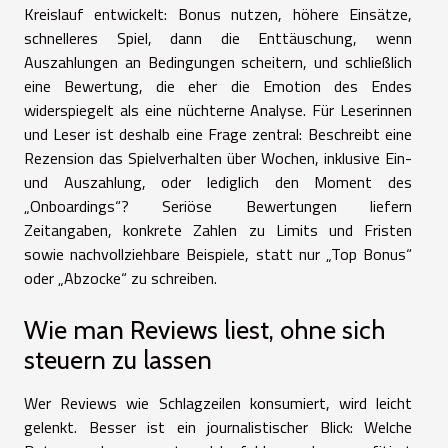
Kreislauf entwickelt: Bonus nutzen, höhere Einsätze,
schnelleres Spiel, dann die Enttäuschung, wenn
Auszahlungen an Bedingungen scheitern, und schließlich
eine Bewertung, die eher die Emotion des Endes
widerspiegelt als eine nüchterne Analyse. Für Leserinnen
und Leser ist deshalb eine Frage zentral: Beschreibt eine
Rezension das Spielverhalten über Wochen, inklusive Ein-
und Auszahlung, oder lediglich den Moment des
„Onboardings“? Seriöse Bewertungen liefern
Zeitangaben, konkrete Zahlen zu Limits und Fristen
sowie nachvollziehbare Beispiele, statt nur „Top Bonus“
oder „Abzocke“ zu schreiben.
Wie man Reviews liest, ohne sich
steuern zu lassen
Wer Reviews wie Schlagzeilen konsumiert, wird leicht
gelenkt. Besser ist ein journalistischer Blick: Welche