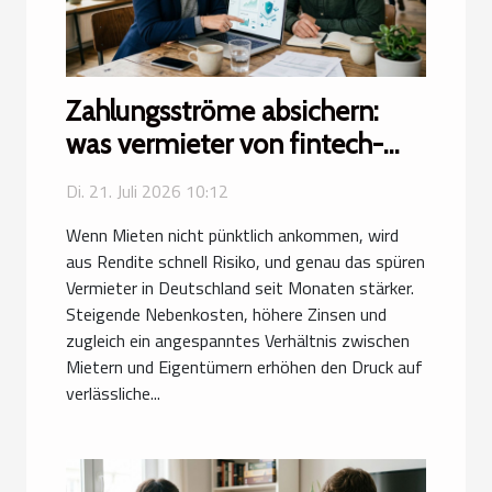
Zahlungsströme absichern:
was vermieter von fintech-
lösungen lernen können
Di. 21. Juli 2026 10:12
Wenn Mieten nicht pünktlich ankommen, wird
aus Rendite schnell Risiko, und genau das spüren
Vermieter in Deutschland seit Monaten stärker.
Steigende Nebenkosten, höhere Zinsen und
zugleich ein angespanntes Verhältnis zwischen
Mietern und Eigentümern erhöhen den Druck auf
verlässliche...