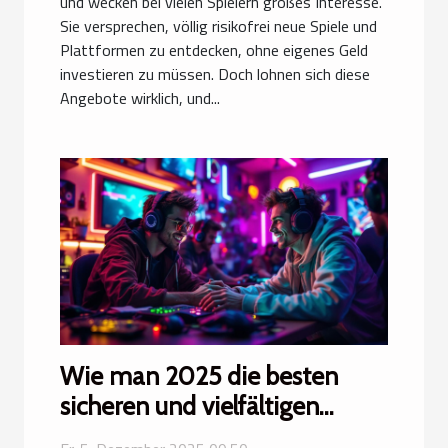
und wecken bei vielen Spielern großes Interesse.
Sie versprechen, völlig risikofrei neue Spiele und
Plattformen zu entdecken, ohne eigenes Geld
investieren zu müssen. Doch lohnen sich diese
Angebote wirklich, und...
Wie man 2025 die besten
sicheren und vielfältigen
Online-Spieloptionen findet