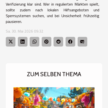
Verifizierung klar sind. Wer in regulierten Märkten spielt,
sollte zudem nach lokalen Hilfsangeboten und
Sperrsystemen suchen, und bei Unsicherheit frühzeitig
pausieren.
Sa. 30. Mai 2026 09:32
ZUM SELBEN THEMA