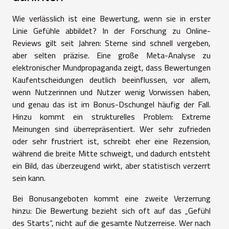
Wie verlässlich ist eine Bewertung, wenn sie in erster
Linie Gefühle abbildet? In der Forschung zu Online-
Reviews gilt seit Jahren: Sterne sind schnell vergeben,
aber selten präzise. Eine große Meta-Analyse zu
elektronischer Mundpropaganda zeigt, dass Bewertungen
Kaufentscheidungen deutlich beeinflussen, vor allem,
wenn Nutzerinnen und Nutzer wenig Vorwissen haben,
und genau das ist im Bonus-Dschungel häufig der Fall.
Hinzu kommt ein strukturelles Problem: Extreme
Meinungen sind überrepräsentiert. Wer sehr zufrieden
oder sehr frustriert ist, schreibt eher eine Rezension,
während die breite Mitte schweigt, und dadurch entsteht
ein Bild, das überzeugend wirkt, aber statistisch verzerrt
sein kann.
Bei Bonusangeboten kommt eine zweite Verzerrung
hinzu: Die Bewertung bezieht sich oft auf das „Gefühl
des Starts“, nicht auf die gesamte Nutzerreise. Wer nach