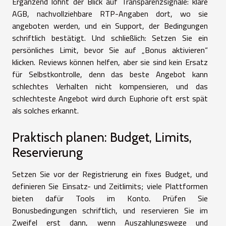
Ergänzend lohnt der Blick auf Transparenzsignale: klare
AGB, nachvollziehbare RTP-Angaben dort, wo sie
angeboten werden, und ein Support, der Bedingungen
schriftlich bestätigt. Und schließlich: Setzen Sie ein
persönliches Limit, bevor Sie auf „Bonus aktivieren“
klicken. Reviews können helfen, aber sie sind kein Ersatz
für Selbstkontrolle, denn das beste Angebot kann
schlechtes Verhalten nicht kompensieren, und das
schlechteste Angebot wird durch Euphorie oft erst spät
als solches erkannt.
Praktisch planen: Budget, Limits,
Reservierung
Setzen Sie vor der Registrierung ein fixes Budget, und
definieren Sie Einsatz- und Zeitlimits; viele Plattformen
bieten dafür Tools im Konto. Prüfen Sie
Bonusbedingungen schriftlich, und reservieren Sie im
Zweifel erst dann, wenn Auszahlungswege und