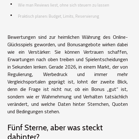
Wie man Reviews liest, ohne sich steuern zu lassen
Praktisch planen: Budget, Limits, Reservierung
Bewertungen sind zur heimlichen Währung des Online-
Glücksspiels geworden, und Bonusangebote wirken dabei
wie ein Verstärker: Sie können Vertrauen schaffen,
Erwartungen nach oben treiben und Spielentscheidungen
in Sekunden lenken. Gerade 2026, in einem Markt, der von
Regulierung, Werbedruck und immer mehr
Vergleichsportalen geprägt ist, lohnt der zweite Blick,
denn die Frage ist nicht nur, ob ein Bonus „gut“ ist,
sondern wie er Wahrnehmung und Verhalten tatsächlich
verändert, und welche Daten hinter Sternchen, Quoten
und Bedingungen stehen.
Fünf Sterne, aber was steckt
dahinter?