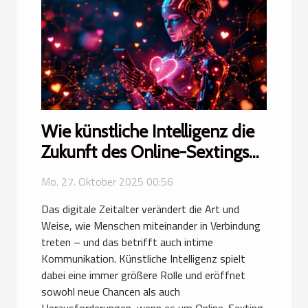
Wie künstliche Intelligenz die
Zukunft des Online-Sextings
prägt?
Mo. 27. Oktober 2025 00:56
Das digitale Zeitalter verändert die Art und
Weise, wie Menschen miteinander in Verbindung
treten – und das betrifft auch intime
Kommunikation. Künstliche Intelligenz spielt
dabei eine immer größere Rolle und eröffnet
sowohl neue Chancen als auch
Herausforderungen, wenn es um Online-Sexting