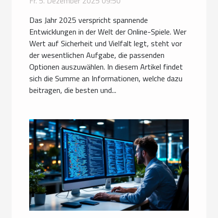
Fr. 5. Dezember 2025 09:50
Das Jahr 2025 verspricht spannende
Entwicklungen in der Welt der Online-Spiele. Wer
Wert auf Sicherheit und Vielfalt legt, steht vor
der wesentlichen Aufgabe, die passenden
Optionen auszuwählen. In diesem Artikel findet
sich die Summe an Informationen, welche dazu
beitragen, die besten und...