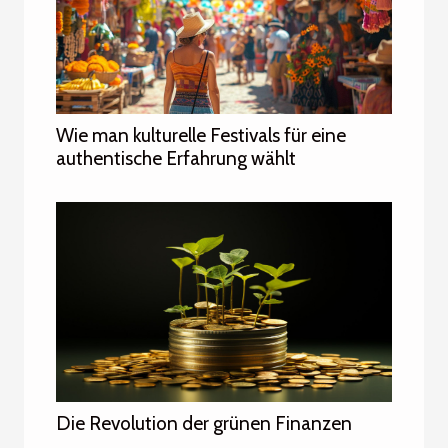
Wie man kulturelle Festivals für eine
authentische Erfahrung wählt
Die Revolution der grünen Finanzen