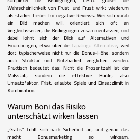
komplexer die Bedingungen, desto größer die
Wahrscheinlichkeit von Frust, und Frust wirkt wiederum
als starker Treiber für negative Reviews. Wer sich vorab
ein Bild machen will, orientiert sich oft an
Vergleichsseiten, die Bedingungen zusammenfassen, und
dabei lohnt sich der Blick auf Alternativen und
Einordnungen, etwa über die
Lapalingo Alternative
, weil
dort typischerweise nicht nur die Bonus-Höhe, sondern
auch Struktur und Nutzbarkeit verglichen werden.
Praktisch bedeutet das: Nicht die Prozentzahl ist der
Maßstab, sondern die effektive Hürde, also
Umsatzfaktor, Frist, erlaubte Spiele und Einsatzlimit in
Kombination.
Warum Boni das Risiko
unterschätzt wirken lassen
„Gratis“ fühlt sich nach Sicherheit an, und genau das
macht Bonusmarketing so wirksam.