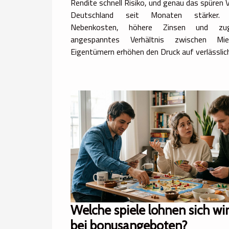
Rendite schnell Risiko, und genau das spüren V
Deutschland seit Monaten stärker. 
Nebenkosten, höhere Zinsen und zug
angespanntes Verhältnis zwischen Mi
Eigentümern erhöhen den Druck auf verlässlich
Welche spiele lohnen sich wir
bei bonusangeboten?