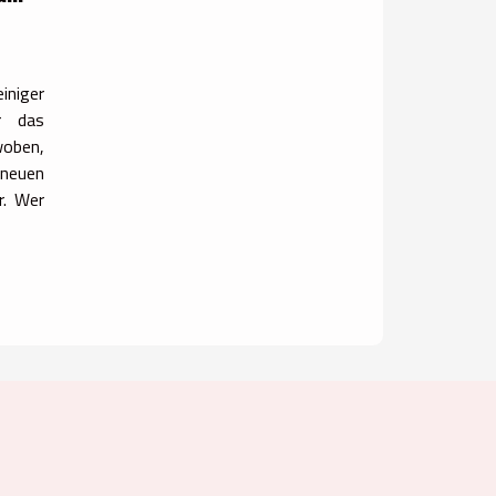
einiger
r das
woben,
 neuen
r. Wer