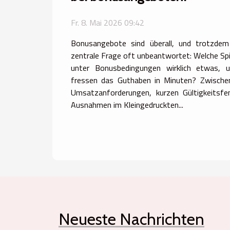
Fr. 8. Mai 2026 09:42
Bonusangebote sind überall, und trotzdem 
zentrale Frage oft unbeantwortet: Welche Spi
unter Bonusbedingungen wirklich etwas, 
fressen das Guthaben in Minuten? Zwische
Umsatzanforderungen, kurzen Gültigkeitsfe
Ausnahmen im Kleingedruckten...
Neueste Nachrichten