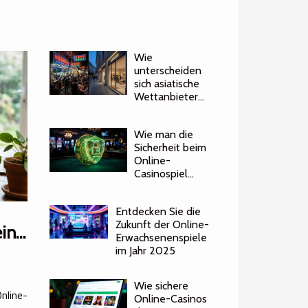
Wie
unterscheiden
sich asiatische
Wettanbieter
von
europäischen?
Wie man die
Sicherheit beim
Online-
Casinospiel
garantiert?
Entdecken Sie die
Zukunft der Online-
in
Erwachsenenspiele
im Jahr 2025
Wie sichere
nline-
Online-Casinos