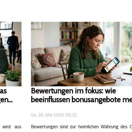
as
Bewertungen im fokus: wie
gen
beeinflussen bonusangebote me
spielverhalten wirklich
Sa. 30. Mai 2026 09:32
 wird aus
Bewertungen sind zur heimlichen Währung des O