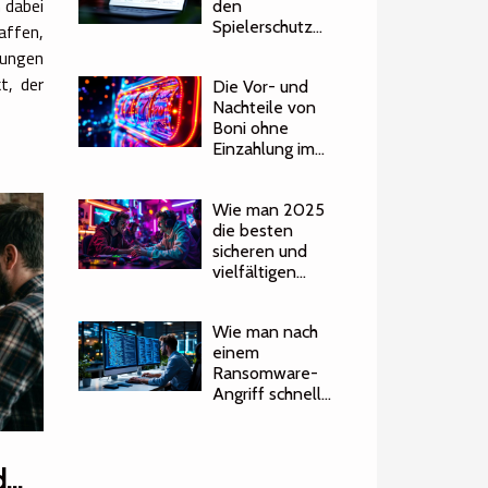
 dabei
den
Spielerschutz
affen,
gewährleisten?
dungen
t, der
Die Vor- und
Nachteile von
Boni ohne
Einzahlung im
Online-
Glücksspiel
Wie man 2025
die besten
sicheren und
vielfältigen
Online-
Spieloptionen
Wie man nach
findet
einem
Ransomware-
Angriff schnell
wieder
arbeitsfähig
wird?
d