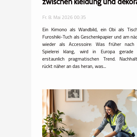
zwischen kleidung und dekor
verwischt
Fr. 8. Mai 2026 00:35
Ein Kimono als Wandbild, ein Obi als Tisch
Furoshiki-Tuch als Geschenkpapier und am n
wieder als Accessoire: Was früher nach 
Spielerei klang, wird in Europa gerade
erstaunlich pragmatischen Trend. Nachha
rückt näher an das heran, was...