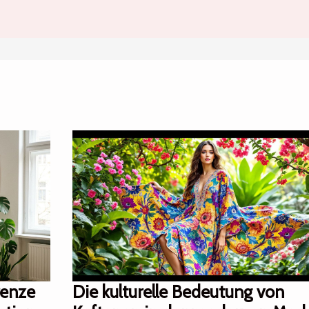
renze
Die kulturelle Bedeutung von